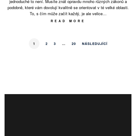
jednoduché to není. Musíte znát opravdu mnoho různých zákonů a
podobně, které vám dovolují kvalitně se orientovat v té velké oblasti.
To, s čím může začít každý, je ale velice…
READ MORE
1
2
3
…
20
NÁSLEDUJÍCÍ