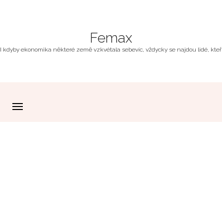
Femax
I kdyby ekonomika některé země vzkvétala sebevíc, vždycky se najdou lidé, kteří z