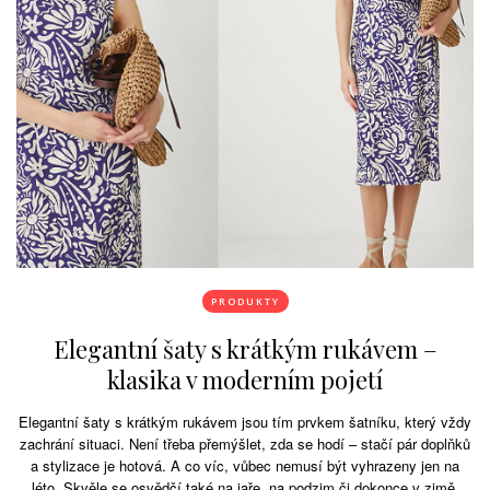
PRODUKTY
Elegantní šaty s krátkým rukávem –
klasika v moderním pojetí
Elegantní šaty s krátkým rukávem jsou tím prvkem šatníku, který vždy
zachrání situaci. Není třeba přemýšlet, zda se hodí – stačí pár doplňků
a stylizace je hotová. A co víc, vůbec nemusí být vyhrazeny jen na
léto. Skvěle se osvědčí také na jaře, na podzim či dokonce v zimě,