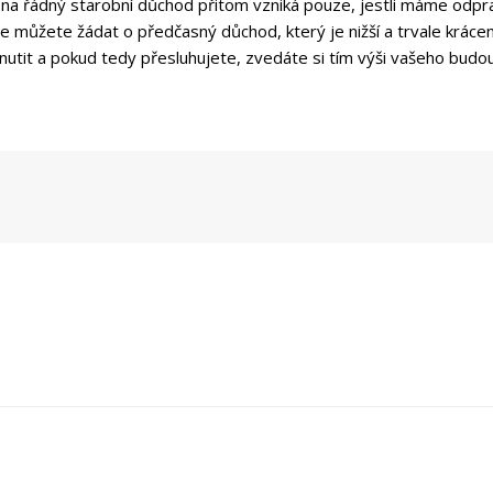
 na řádný starobní důchod přitom vzniká pouze, jestli máme odpr
e můžete žádat o předčasný důchod, který je nižší a trvale krácen
utit a pokud tedy přesluhujete, zvedáte si tím výši vašeho budo