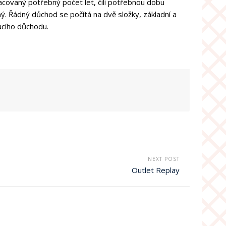
acovaný potřebný počet let, čili potřebnou dobu
ý. Řádný důchod se počítá na dvě složky, základní a
ucího důchodu.
NEXT POST
Outlet Replay