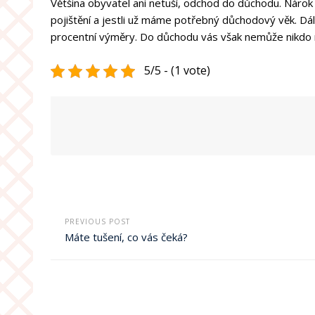
Většina obyvatel ani netuší,
odchod do důchodu
. Nárok
pojištění a jestli už máme potřebný důchodový věk. Dál
procentní výměry. Do důchodu vás však nemůže nikdo n
5/5 - (1 vote)
PREVIOUS POST
Máte tušení, co vás čeká?