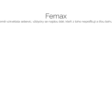
Femax
ě vzkvétala sebevíc, vždycky se najdou lidé, kteří z toho neprofitují a třou bohuž