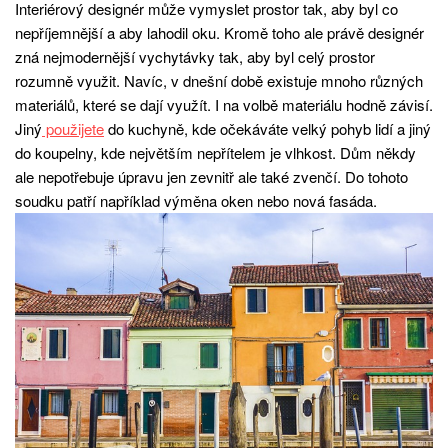
Interiérový designér může vymyslet prostor tak, aby byl co
nepříjemnější a aby lahodil oku. Kromě toho ale právě designér
zná nejmodernější vychytávky tak, aby byl celý prostor
rozumně využit. Navíc, v dnešní době existuje mnoho různých
materiálů, které se dají využít. I na volbě materiálu hodně závisí.
Jiný
použijete
do kuchyně, kde očekáváte velký pohyb lidí a jiný
do koupelny, kde největším nepřítelem je vlhkost. Dům někdy
ale nepotřebuje úpravu jen zevnitř ale také zvenčí. Do tohoto
soudku patří například výměna oken nebo nová fasáda.