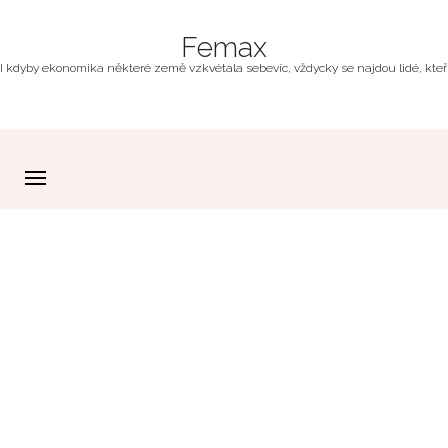
Femax
I kdyby ekonomika některé země vzkvétala sebevíc, vždycky se najdou lidé, kteří z