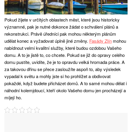
Pokud žijete v určitých oblastech měst, které jsou historicky
významné, pak je nutné dokonce žádat o schválení plánů a
rekonstrukci. Právě úředníci pak mohou některým plánům
udělat konec a vyžadovat úplně jiné změny.
Fasády Zlín
mohou
nabídnout velmi kvalitní služby, které budou ozdobou Vašeho
domu. A to je jistě to, co chcete. Pokud se již do opravy celého
domu pustíte, uvidíte, že je to opravdu velká hromada práce. A
za takovou dřinu se přece zasloužíte aspoň to, aby výsledek
vypadal k světu a mohly jste si ho prohlížet a obdivovat
pokaždé, když budete přicházet domů. A to samé mohou dělat i
náhodní kolemjdoucí, kteří okolo Vašeho domu jen procházejí a
míjejí ho.