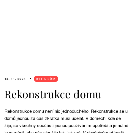
13. 11. 2024
BYT A DŮM
Rekonstrukce domu
Rekonstrukce domu není nic jednoduchého. Rekonstrukce se u
domů jednou za čas zkrátka musí udělat. V domech, kde se
žije, se všechny součásti jednou používáním opotřebí a je nutné
je vyměnit, aby vše sloužilo tak, jak má. V obyčejném případě