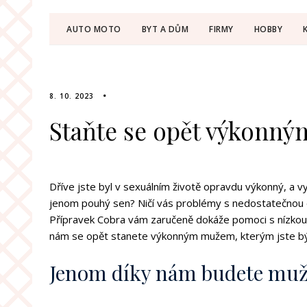
AUTO MOTO
BYT A DŮM
FIRMY
HOBBY
8. 10. 2023
Staňte se opět výkonn
Dříve jste byl v sexuálním životě opravdu výkonný, a vy
jenom pouhý sen? Ničí vás problémy s nedostatečnou ere
Přípravek
Cobra
vám zaručeně dokáže pomoci s nízkou po
nám se opět stanete výkonným mužem, kterým jste býv
Jenom díky nám budete muž