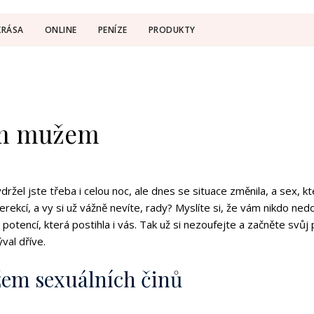
KRÁSA
ONLINE
PENÍZE
PRODUKTY
ým mužem
držel jste třeba i celou noc, ale dnes se situace změnila, a sex, 
kcí, a vy si už vážně nevíte, rady? Myslíte si, že vám nikdo nedo
tencí, která postihla i vás. Tak už si nezoufejte a začněte svůj
al dříve.
em sexuálních činů