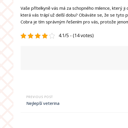
Vaše přítelkyně vás má za schopného milence, který ji 
která vás trápí už delší dobu? Obáváte se, že se tyto 
Cobra je tím správným řešením pro vás, protože jenom
4.1/5 - (14 votes)
PREVIOUS POST
Nejlepší veterina