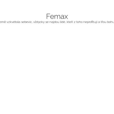
Femax
ě vzkvétala sebevíc, vždycky se najdou lidé, kteří z toho neprofitují a třou bohuž