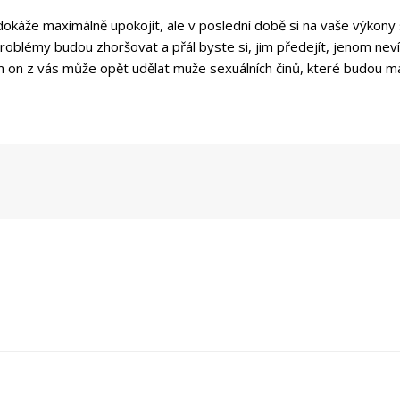
dokáže maximálně upokojit, ale v poslední době si na vaše výkony 
problémy budou zhoršovat a přál byste si, jim předejít, jenom nev
 on z vás může opět udělat muže sexuálních činů, které budou m