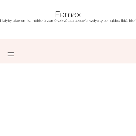
Femax
I kdyby ekonomika některé země vzkvétala sebevíc, vždycky se najdou lidé, kteří z