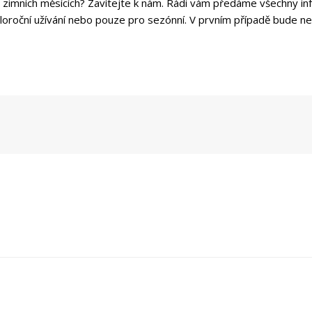
 v zimních měsících? Zavítejte k nám. Rádi vám předáme všechny 
roční užívání nebo pouze pro sezónní. V prvním případě bude nezb