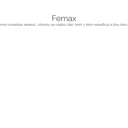
Femax
ě vzkvétala sebevíc, vždycky se najdou lidé, kteří z toho neprofitují a třou bohuž