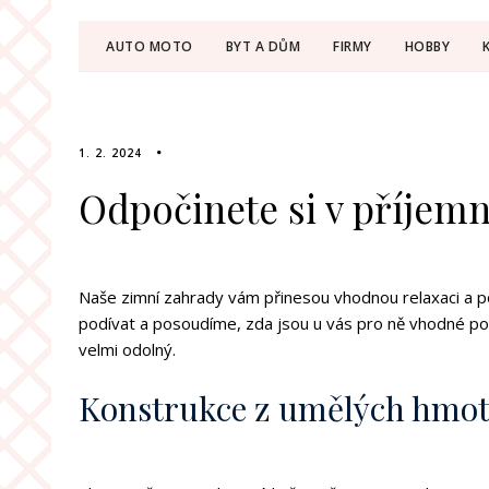
AUTO MOTO
BYT A DŮM
FIRMY
HOBBY
1. 2. 2024
Odpočinete si v příjem
Naše
zimní zahrady
vám přinesou vhodnou relaxaci a po
podívat a posoudíme, zda jsou u vás pro ně vhodné po
velmi odolný.
Konstrukce z umělých hmo