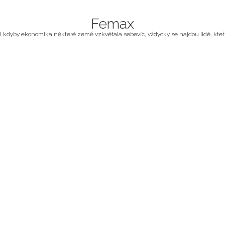
Femax
I kdyby ekonomika některé země vzkvétala sebevíc, vždycky se najdou lidé, kteří z