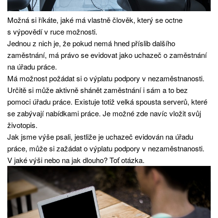
Možná si říkáte, jaké má vlastně člověk, který se octne
s výpovědí v ruce možnosti.
Jednou z nich je, že pokud nemá hned příslib dalšího
zaměstnání, má právo se evidovat jako uchazeč o zaměstnání
na úřadu práce.
Má možnost požádat si o výplatu podpory v nezaměstnanosti.
Určitě si může aktivně shánět zaměstnání i sám a to bez
pomoci úřadu práce. Existuje totiž velká spousta serverů, které
se zabývají nabídkami práce. Je možné zde navíc vložit svůj
životopis.
Jak jsme výše psali, jestliže je uchazeč evidován na úřadu
práce, může si zažádat o výplatu podpory v nezaměstnanosti.
V jaké výši nebo na jak dlouho? Toť otázka.