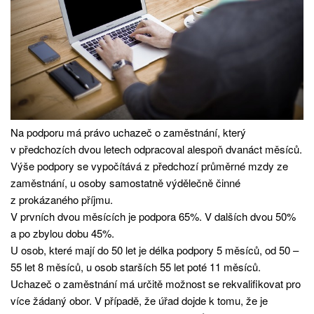
Na podporu má právo uchazeč o zaměstnání, který
v předchozích dvou letech odpracoval alespoň dvanáct měsíců.
Výše podpory se vypočítává z předchozí průměrné mzdy ze
zaměstnání, u osoby samostatně výdělečně činné
z prokázaného příjmu.
V prvních dvou měsících je podpora 65%. V dalších dvou 50%
a po zbylou dobu 45%.
U osob, které mají do 50 let je délka podpory 5 měsíců, od 50 –
55 let 8 měsíců, u osob starších 55 let poté 11 měsíců.
Uchazeč o zaměstnání má určitě možnost se rekvalifikovat pro
více žádaný obor. V případě, že úřad dojde k tomu, že je