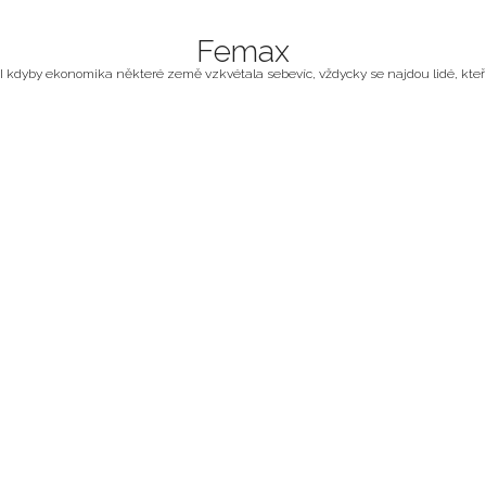
Femax
I kdyby ekonomika některé země vzkvétala sebevíc, vždycky se najdou lidé, kteří z