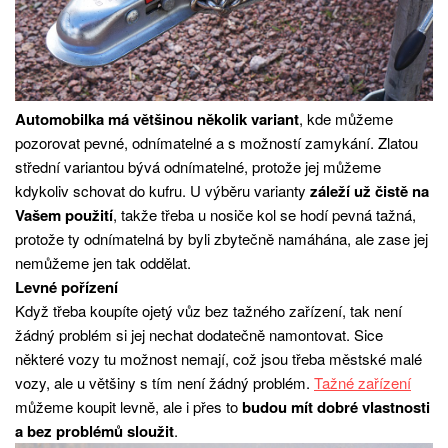
Automobilka má většinou několik variant
, kde můžeme
pozorovat pevné, odnímatelné a s možností zamykání. Zlatou
střední variantou bývá odnímatelné, protože jej můžeme
kdykoliv schovat do kufru. U výběru varianty
záleží už čistě na
Vašem použití
, takže třeba u nosiče kol se hodí pevná tažná,
protože ty odnímatelná by byli zbytečně namáhána, ale zase jej
nemůžeme jen tak oddělat.
Levné pořízení
Když třeba koupíte ojetý vůz bez tažného zařízení, tak není
žádný problém si jej nechat dodatečně namontovat. Sice
některé vozy tu možnost nemají, což jsou třeba městské malé
vozy, ale u většiny s tím není žádný problém.
Tažné zařízení
můžeme koupit levně, ale i přes to
budou mít dobré vlastnosti
a bez problémů sloužit
.