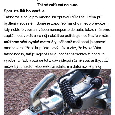
Tažné zařízení na auto
Spousta lidí ho využije
Tažné za auto je pro mnoho lidí opravdu důležité. Třeba při
bydlení v rodinném domě je zapotřebí mnohdy něco převážet,
kdy některé věci ani vůbec nenacpeme do auta, takže můžeme
zapřáhnout vozík a na něj naložit co potřebujeme. Navíc v něm
můžeme vést sypké materiály
, přičemž možností je opravdu
mnoho. Jestliže si kupujete nový vůz a víte, že by se Vám
tažné hodilo, tak je nejlepší si jej nechat namontovat hned ve
výrobě. U řady vozů se totiž dávají,lepší různé součástky, což
může být chladič nebo elektroinstalace a další různé prvky.