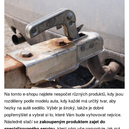
Na tomto e-shopu najdete nespočet různých produktů, kdy jsou
rozděleny podle modelu auta, kdy každé má určitý tvar, aby
hezky na autě sedělo. Výběr je široký, takže je dobré
popřemýšlet a vybrat si to, které Vám bude vyhovovat nejvíce.
Následně stačí se
zakoupeným produktem zajet do
specializovaného servisu
, který nám vše namontuje, jak má