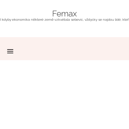
Femax
I kdyby ekonomika některé země vzkvétala sebevíc, vždycky se najdou lidé, kteří z