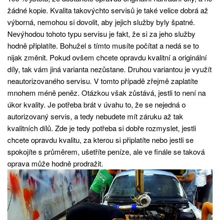
žádné kopie. Kvalita takovýchto servisů je také velice dobrá až
výborná, nemohou si dovolit, aby jejich služby byly špatné.
Nevýhodou tohoto typu servisu je fakt, že si za jeho služby
hodně připlatíte. Bohužel s tímto musíte počítat a nedá se to
nijak změnit. Pokud ovšem chcete opravdu kvalitní a originální
díly, tak vám jiná varianta nezůstane. Druhou variantou je využít
neautorizovaného servisu. V tomto případě zřejmě zaplatíte
mnohem méně peněz. Otázkou však zůstává, jestli to není na
úkor kvality. Je potřeba brát v úvahu to, že se nejedná o
autorizovaný servis, a tedy nebudete mít záruku až tak
kvalitních dílů. Zde je tedy potřeba si dobře rozmyslet, jestli
chcete opravdu kvalitu, za kterou si připlatíte nebo jestli se
spokojíte s průměrem, ušetříte peníze, ale ve finále se taková
oprava může hodně prodražit.