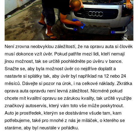
Není zrovna neobvyklou záležitostí, že na opravu auta si člověk
musí dokonce vzít úvěr. Pokud patříte mezi lidi, kteří nemají
jinou možnost, tak se určitě poohlédněte po úvěru v bance.
Snažte se, aby byla možnost úvěr co nejdříve doplatit a
nastavte si splátky tak, aby úvěr byl například na 12 nebo 24
měsíců. Dávejte si pozor na úrok, i na celkové náklady. Zkrátka
oprava auta opravdu není levná záležitost. Nicméně pokud
chcete mít kvalitní opravu se zárukou kvality, tak určitě využijte
značkový autoservis, který vám toto vše může poskytnout.
Auto je prostředek, kterým se dostáváme všude tam, kam
potřebujeme, také pro mnohé z nás je miláček, o kterého se
staráme, aby byl neustále v pořádku.